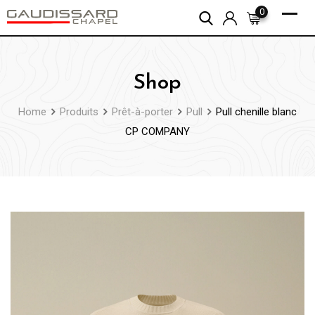
Skip
0
to
content
Shop
Home
Produits
Prêt-à-porter
Pull
Pull chenille blanc
CP COMPANY