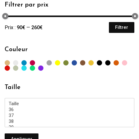
Filtrer par prix
Prix :
90€
—
260€
Filtrer
Pr
Pr
mi
m
Couleur
Taille
Appliquer