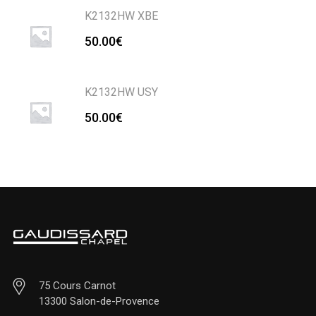
K2132HW XBE
50.00
€
K2132HW USY
50.00
€
75 Cours Carnot
13300 Salon-de-Provence