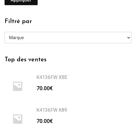
Filtré par
Top des ventes
K4136FW XBE
70.00
€
K4136FW K89
70.00
€