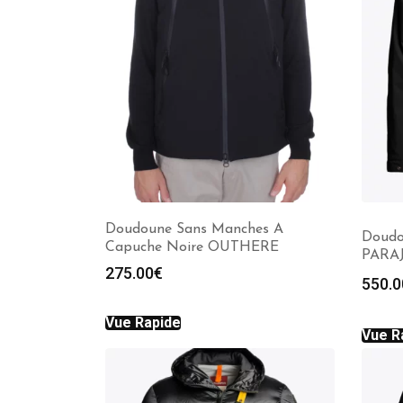
Doudoune Sans Manches A
Doudo
Capuche Noire OUTHERE
PARA
275.00
€
550.0
Vue Rapide
Vue R