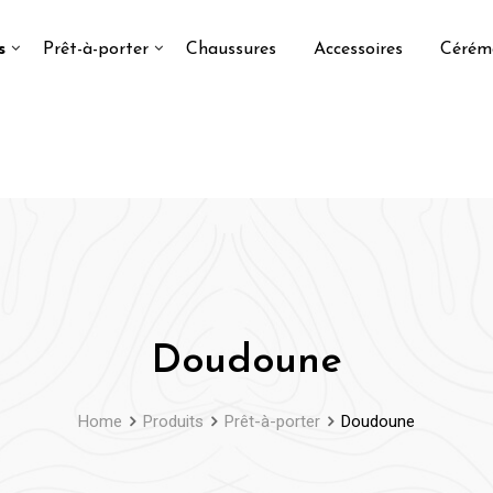
s
Prêt-à-porter
Chaussures
Accessoires
Cérém
Doudoune
Home
Produits
Prêt-à-porter
Doudoune