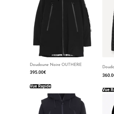
Doudoune Noire OUTHERE
Doudo
395.00
€
360.0
Vue Rapide
Vue R