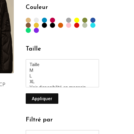
min
max
Couleur
Taille
 CP
Appliquer
Filtré par