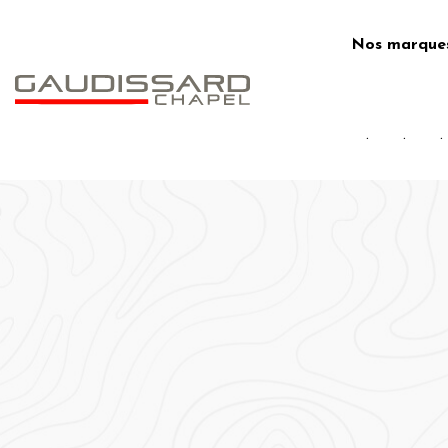
Skip
to
Nos marque
content
.
.
.