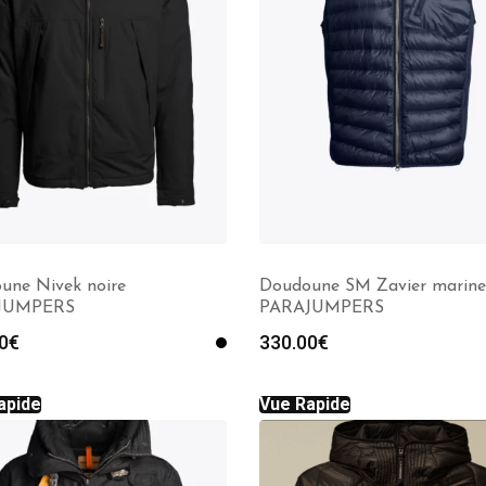
une Nivek noire
Doudoune SM Zavier marine
JUMPERS
PARAJUMPERS
0
€
330.00
€
apide
Vue Rapide