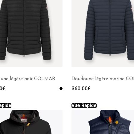
une légère noir COLMAR
Doudoune légère marine 
0
€
360.00
€
apide
Vue Rapide