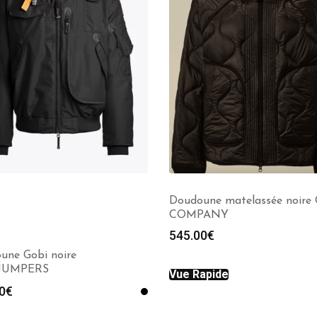
Doudoune matelassée noire
COMPANY
545.00
€
une Gobi noire
JUMPERS
Vue Rapide
0
€