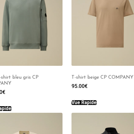
shirt bleu gris CP
T-shirt beige CP COMPANY
PANY
95.00
€
0
€
Vue Rapide
apide