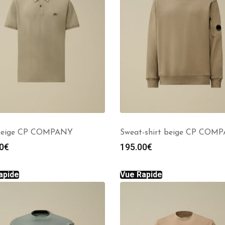
beige CP COMPANY
Sweat-shirt beige CP COM
0
€
195.00
€
apide
Vue Rapide