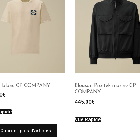
rt blanc CP COMPANY
Blouson Pro-tek marine CP
COMPANY
0
€
445.00
€
apide
Vue Rapide
Charger plus d'articles