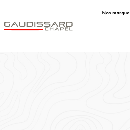
Skip
to
Nos marque
content
.
.
.