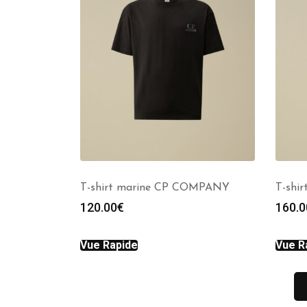
T-shirt marine CP COMPANY
T-shi
120.00
€
160.0
Vue Rapide
Vue R