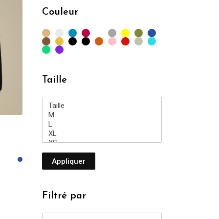
min
max
Couleur
Taille
Appliquer
Filtré par