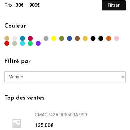
Prix :
30€
—
900€
Filtrer
Pr
Pr
mi
m
Couleur
Filtré par
Top des ventes
CMAC742A 005509A 999
135.00
€