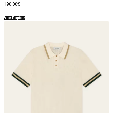
190.00
€
Vue Rapide