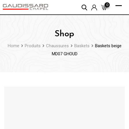
Skip
0
to
content
Shop
Home
Produits
Chaussures
Baskets
Baskets beige
MD07 GHOUD