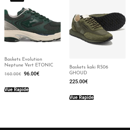
Baskets Evolution
Neptune Vert ETONIC
Baskets kaki RS06
Le
Le
96.00
€
GHOUD
160.00
€
prix
prix
225.00
€
initial
actuel
Vue Rapide
était :
est :
Vue Rapide
160.00€.
96.00€.