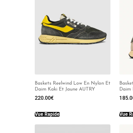
Baskets Reelwind Low En Nylon Et
Baske
Daim Kaki Et Jaune AUTRY
Daim 
220.00
€
185.0
Vue Rapide
Vue R