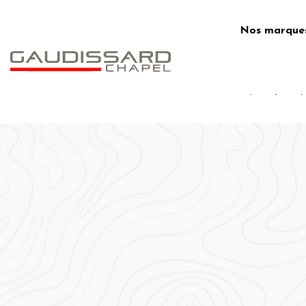
Skip
to
Nos marque
content
.
.
.