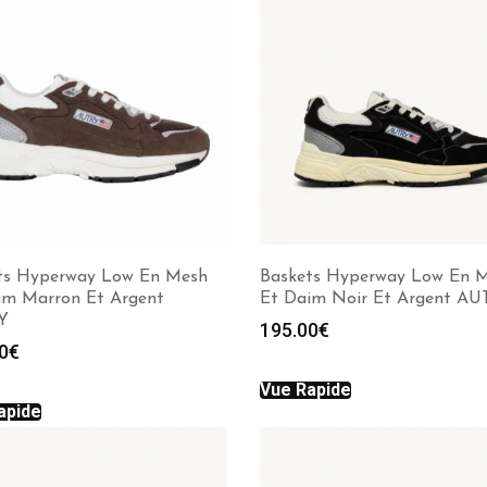
ts Hyperway Low En Mesh
Baskets Hyperway Low En 
im Marron Et Argent
Et Daim Noir Et Argent A
Y
195.00
€
0
€
Vue Rapide
apide