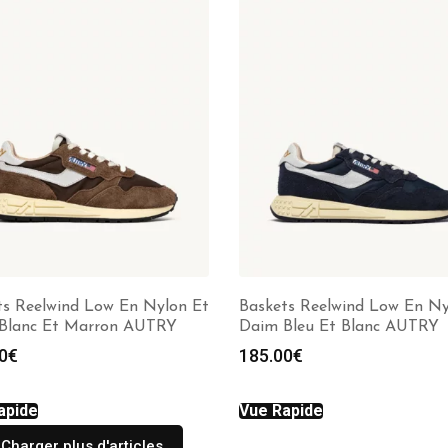
ts Reelwind Low En Nylon Et
Baskets Reelwind Low En Ny
Blanc Et Marron AUTRY
Daim Bleu Et Blanc AUTRY
0
€
185.00
€
apide
Vue Rapide
Charger plus d'articles