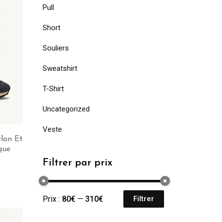
Pull
Short
Souliers
Sweatshirt
T-Shirt
Uncategorized
Veste
lon Et
que
Filtrer par prix
Prix :
80€
—
310€
Filtrer
Prix
Prix