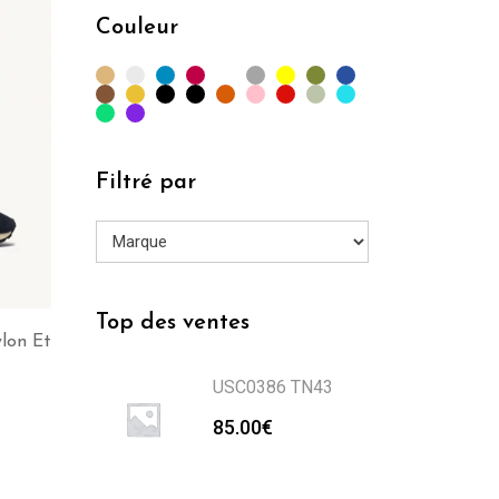
min
max
Couleur
Filtré par
Top des ventes
lon Et
USC0386 TN43
85.00
€