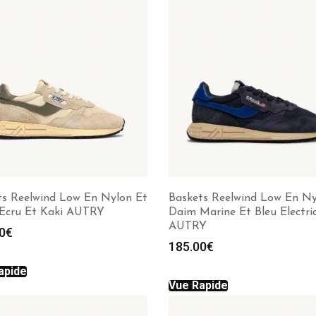
ts Reelwind Low En Nylon Et
Baskets Reelwind Low En Ny
Ecru Et Kaki AUTRY
Daim Marine Et Bleu Electri
AUTRY
0
€
185.00
€
apide
Vue Rapide