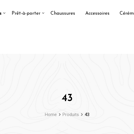
s
Prêt-à-porter
Chaussures
Accessoires
Cérém
43
Home
Produits
43