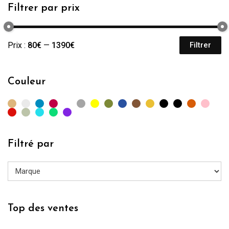
Filtrer par prix
Prix :
80€
—
1390€
Filtrer
Pr
Pr
mi
m
Couleur
Filtré par
Top des ventes