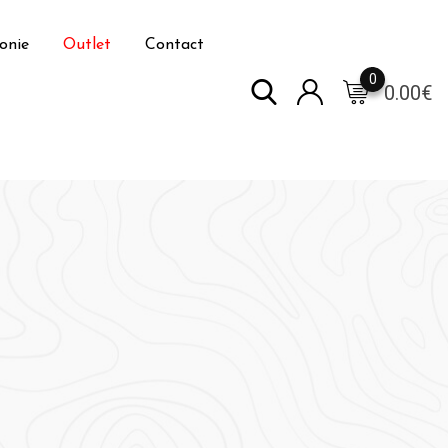
onie
Outlet
Contact
0
0.00
€