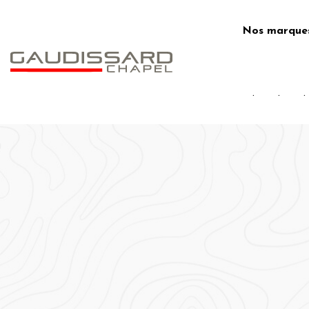
Skip
to
Nos marque
content
.
.
.