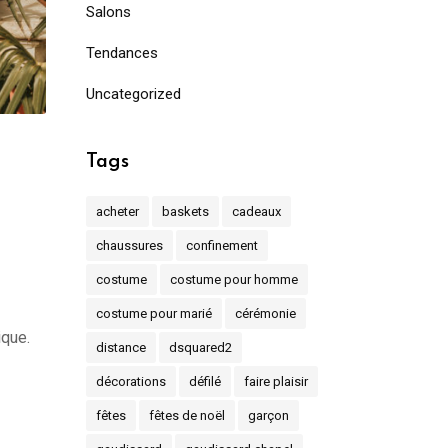
Salons
Tendances
Uncategorized
Tags
acheter
baskets
cadeaux
chaussures
confinement
costume
costume pour homme
costume pour marié
cérémonie
ique.
distance
dsquared2
décorations
défilé
faire plaisir
fêtes
fêtes de noël
garçon