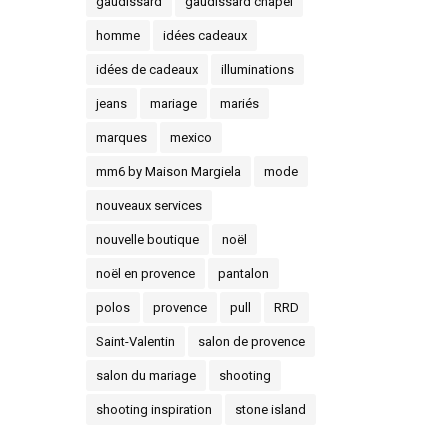
gaudissard
gaudissard chapel
homme
idées cadeaux
idées de cadeaux
illuminations
jeans
mariage
mariés
marques
mexico
mm6 by Maison Margiela
mode
nouveaux services
nouvelle boutique
noël
noël en provence
pantalon
polos
provence
pull
RRD
Saint-Valentin
salon de provence
salon du mariage
shooting
shooting inspiration
stone island