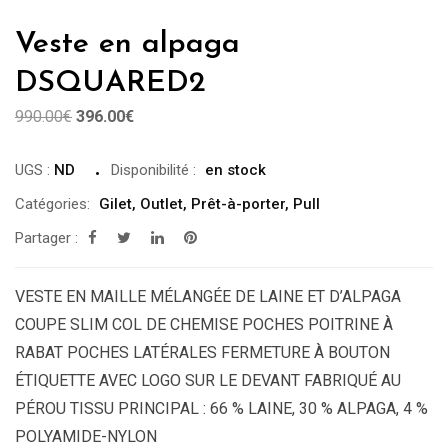
Veste en alpaga
DSQUARED2
Le
Le
990.00
€
396.00
€
prix
prix
UGS :
ND
Disponibilité
:
en stock
initial
actuel
était :
est :
Catégories:
Gilet
,
Outlet
,
Prêt-à-porter
,
Pull
990.00€.
396.00€.
Partager :
VESTE EN MAILLE MÉLANGÉE DE LAINE ET D’ALPAGA
COUPE SLIM COL DE CHEMISE POCHES POITRINE À
RABAT POCHES LATÉRALES FERMETURE À BOUTON
ÉTIQUETTE AVEC LOGO SUR LE DEVANT FABRIQUÉ AU
PÉROU TISSU PRINCIPAL : 66 % LAINE, 30 % ALPAGA, 4 %
POLYAMIDE-NYLON