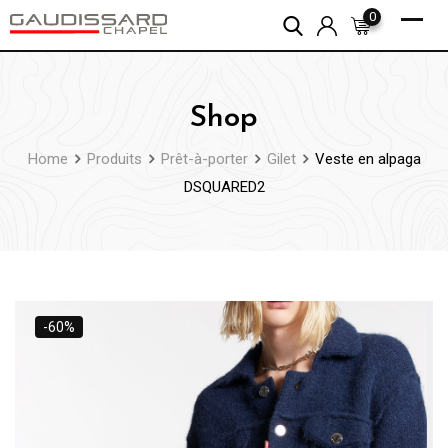
Skip
0
to
content
Shop
Home
Produits
Prêt-à-porter
Gilet
Veste en alpaga
DSQUARED2
-60%