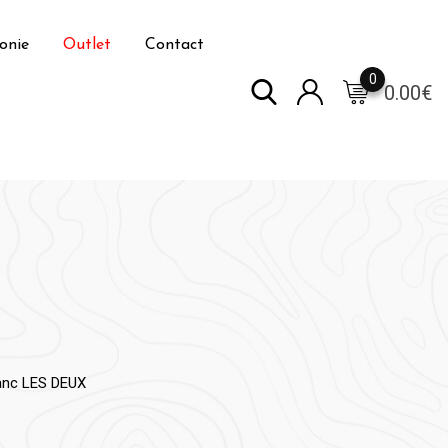
onie
Outlet
Contact
0
0.00
€
lanc LES DEUX