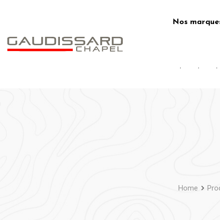
Skip
to
Nos marque
content
.
.
.
Home
Pro