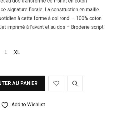
 et au dos transforme ce t-shirt en coton
ce signature florale. La construction en maille
uotidien à cette forme à col rond. – 100% coton
et imprimé à l’avant et au dos – Broderie script
L
XL
TER AU PANIER
Add to Wishlist