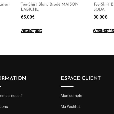
arron
Tee-Shirt Blanc Brodé MAISON
Tee-Shirt
LABICHE
SODA
65.00
€
30.00
€
Vue Rapide
Vue Rapid
ORMATION
ESPACE CLIENT
ommes-nous ?
Mon compte
tions
Ma Wishlist