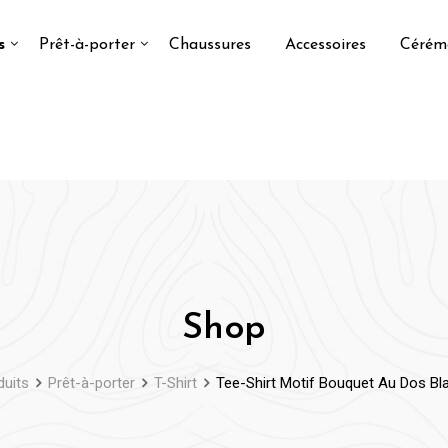
s
Prêt-à-porter
Chaussures
Accessoires
Cérém
Shop
duits
Prêt-à-porter
T-Shirt
Tee-Shirt Motif Bouquet Au Dos B