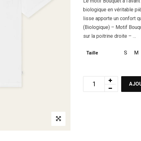
Le motif Bouquet à l’avant
biologique en véritable piè
lisse apporte un confort q
(Biologique) – Motif Bouqu
sur la poitrine droite – …
S
M
Taille
AJOU