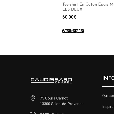
Tee-shirt En Coton Epais M
LES DEUX
60.00
€
Vue Rapide
INF
Qui s
75 Cours Carnot
13300 Salon-de-Provence
Inspira