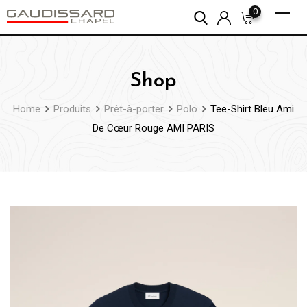
Skip
0
to
content
Shop
Home
Produits
Prêt-à-porter
Polo
Tee-Shirt Bleu Ami
De Cœur Rouge AMI PARIS