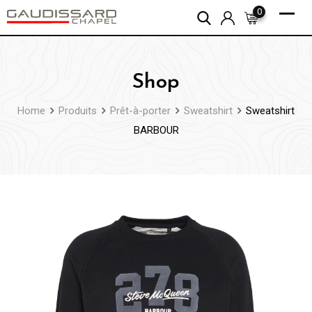
Skip
0
to
content
Shop
Home
Produits
Prêt-à-porter
Sweatshirt
Sweatshirt
BARBOUR