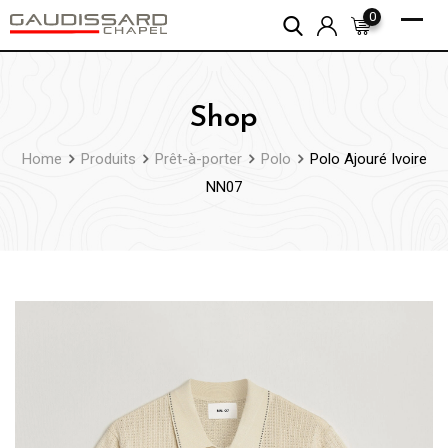
Skip
0
to
content
Shop
Home
Produits
Prêt-à-porter
Polo
Polo Ajouré Ivoire
NN07