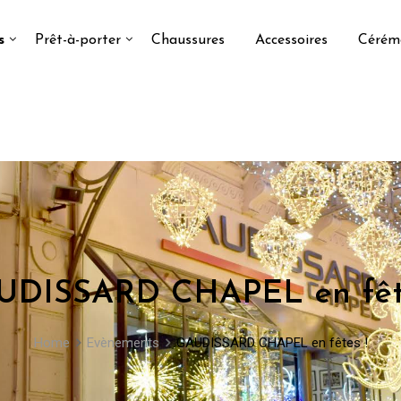
s
Prêt-à-porter
Chaussures
Accessoires
Cérém
UDISSARD CHAPEL en fête
Home
Evènements
GAUDISSARD CHAPEL en fêtes !