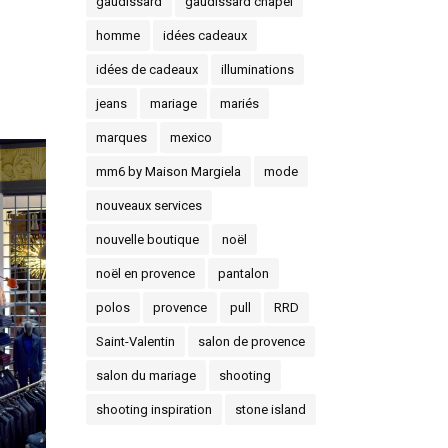
gaudissard
gaudissard chapel
homme
idées cadeaux
idées de cadeaux
illuminations
jeans
mariage
mariés
marques
mexico
mm6 by Maison Margiela
mode
nouveaux services
nouvelle boutique
noël
noël en provence
pantalon
polos
provence
pull
RRD
Saint-Valentin
salon de provence
salon du mariage
shooting
shooting inspiration
stone island