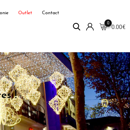
onie
Outlet
Contact
0
0.00
€
s !