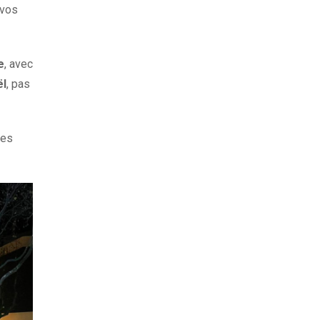
 vos
e
, avec
ël
, pas
des