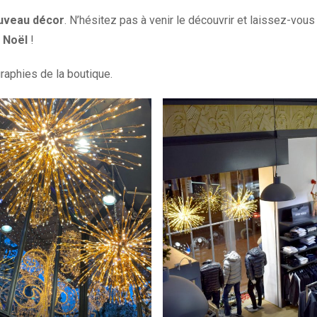
uveau décor
. N’hésitez pas à venir le découvrir et laissez-vous
 Noël
!
aphies de la boutique.