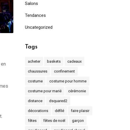
Salons
Tendances
Uncategorized
Tags
acheter
baskets
cadeaux
 en
chaussures
confinement
costume
costume pour homme
mmes
costume pour marié
cérémonie
distance
dsquared2
décorations
défilé
faire plaisir
t.
fêtes
fêtes de noël
garçon