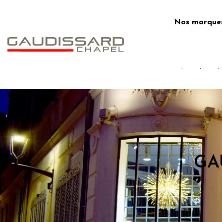
Skip
to
Nos marque
content
.
.
.
GA