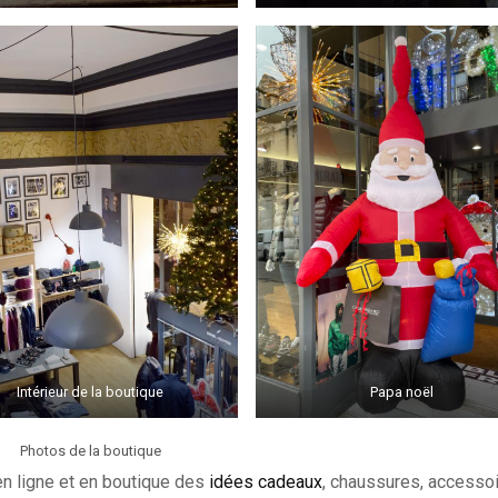
Intérieur de la boutique
Papa noël
Photos de la boutique
n ligne et en boutique des
idées cadeaux
, chaussures, accessoi