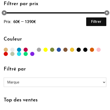
Filtrer par prix
Prix :
60€
—
1390€
Filtrer
Pr
Pr
mi
m
Couleur
Filtré par
Top des ventes