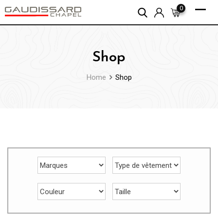
Skip
0
to
content
Shop
Home
Shop