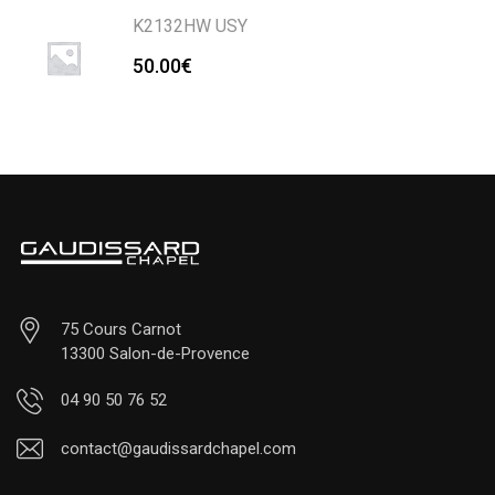
K2132HW USY
50.00
€
75 Cours Carnot
13300 Salon-de-Provence
04 90 50 76 52
contact@gaudissardchapel.com