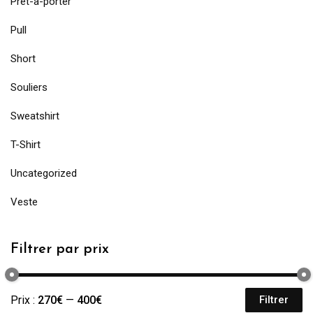
Prêt-à-porter
Pull
Short
Souliers
Sweatshirt
T-Shirt
Uncategorized
Veste
Filtrer par prix
Prix :
270€
—
400€
Filtrer
Pr
Pr