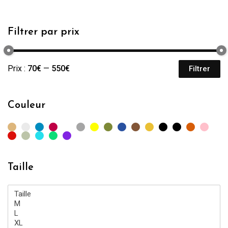
Filtrer par prix
Prix :
70€
—
550€
Filtrer
Pr
Pr
mi
m
Couleur
Taille