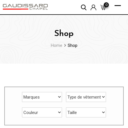
Skip
0
to
content
Shop
Home
Shop