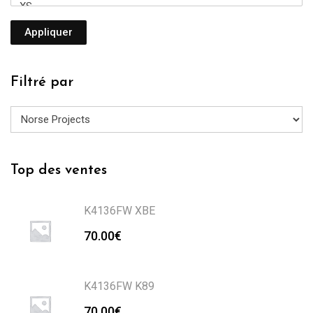
Appliquer
Filtré par
Top des ventes
K4136FW XBE
70.00
€
K4136FW K89
70.00
€