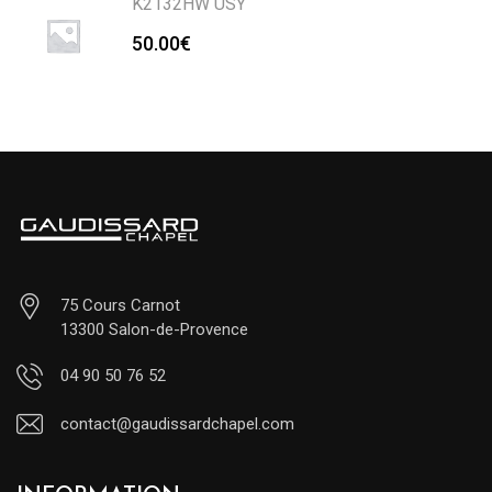
K2132HW USY
50.00
€
75 Cours Carnot
13300 Salon-de-Provence
04 90 50 76 52
contact@gaudissardchapel.com