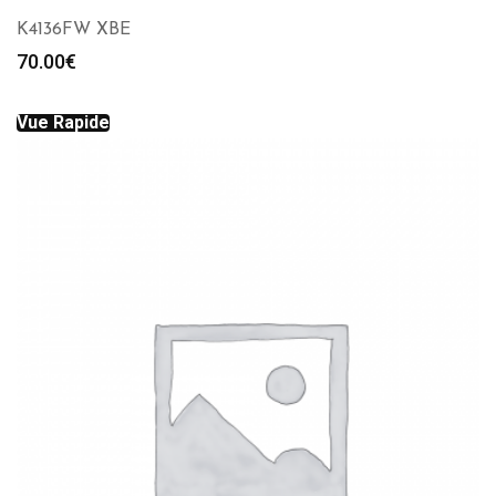
K4136FW XBE
70.00
€
Vue Rapide