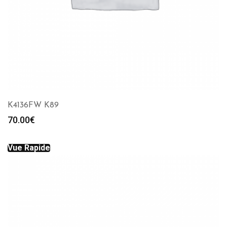
K4136FW K89
70.00
€
Vue Rapide