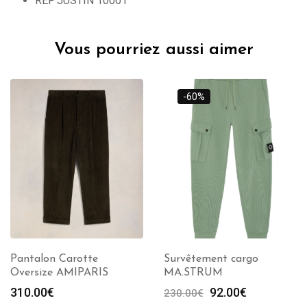
REF JUSTIN 10001
Vous pourriez aussi aimer
-60%
Pantalon Carotte
Survêtement cargo
Oversize AMIPARIS
MA.STRUM
Le
Le
310.00
€
92.00
€
230.00
€