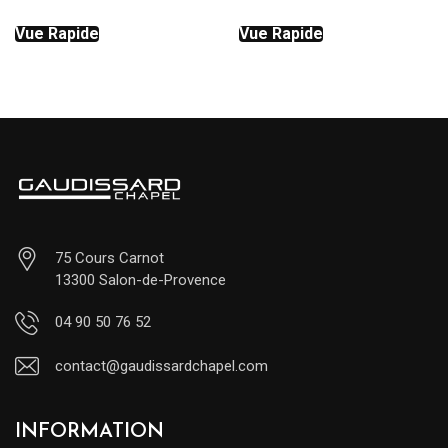
prix
prix
initial
actuel
Vue Rapide
Vue Rapide
était :
est :
230.00€.
92.00€.
75 Cours Carnot
13300 Salon-de-Provence
04 90 50 76 52
contact@gaudissardchapel.com
INFORMATION