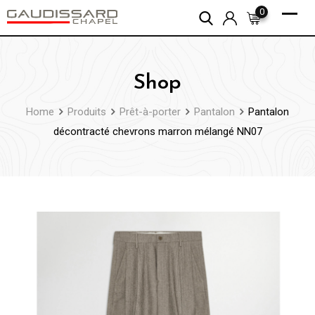
Skip
0
to
content
Shop
Home
Produits
Prêt-à-porter
Pantalon
Pantalon
décontracté chevrons marron mélangé NN07