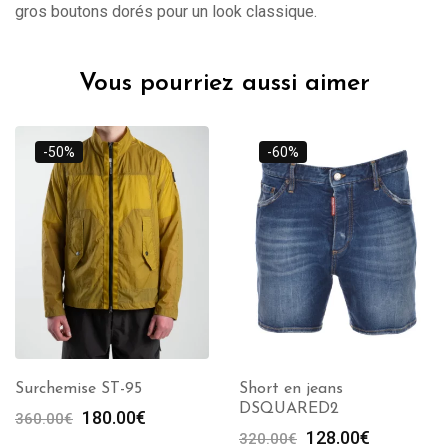
gros boutons dorés pour un look classique.
Vous pourriez aussi aimer
-50%
-60%
Surchemise ST-95
Short en jeans
DSQUARED2
Le
Le
180.00
€
360.00
€
Le
Le
128.00
€
prix
prix
320.00
€