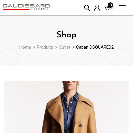
Skip
0
to
content
Shop
Home
Produits
Outlet
Caban DSQUARED2