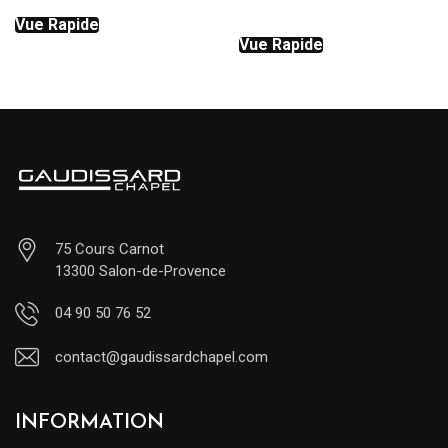
prix
prix
initial
actuel
Vue Rapide
initial
actuel
était :
est :
Vue Rapide
était :
est :
360.00€.
180.00€.
320.00€.
128.00€.
75 Cours Carnot
13300 Salon-de-Provence
04 90 50 76 52
contact@gaudissardchapel.com
INFORMATION