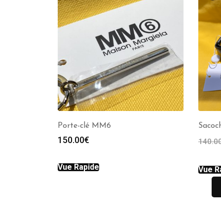
Porte-clé MM6
Saco
150.00
€
140.0
Vue Rapide
Vue R