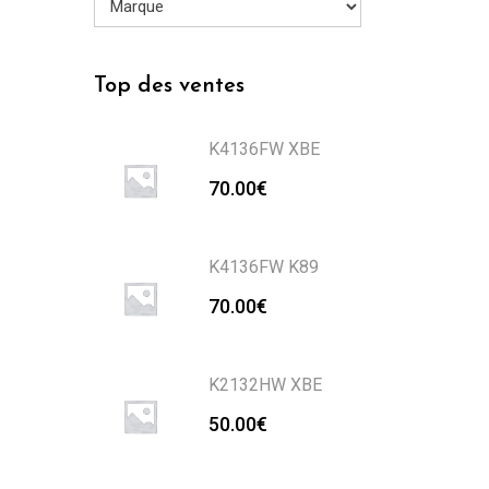
Top des ventes
K4136FW XBE
70.00
€
K4136FW K89
70.00
€
K2132HW XBE
50.00
€