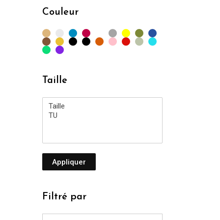
min
max
Couleur
Taille
Appliquer
Filtré par