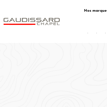
Skip
to
Nos marque
content
.
.
.