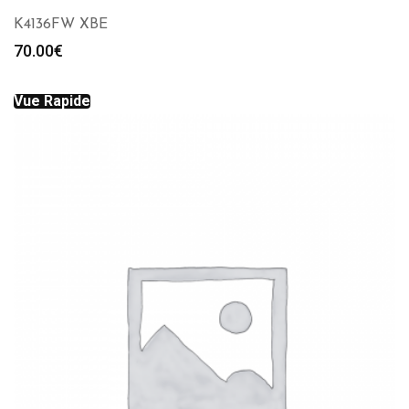
K4136FW XBE
70.00
€
Vue Rapide