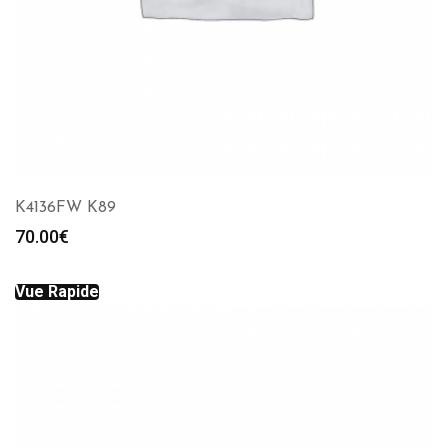
K4136FW K89
70.00
€
Vue Rapide